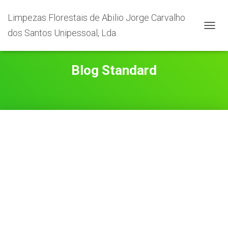
Limpezas Florestais de Abilio Jorge Carvalho
dos Santos Unipessoal, Lda.
A
L
T
E
Blog Standard
R
N
A
R
A
N
A
V
E
G
A
Ç
Ã
O